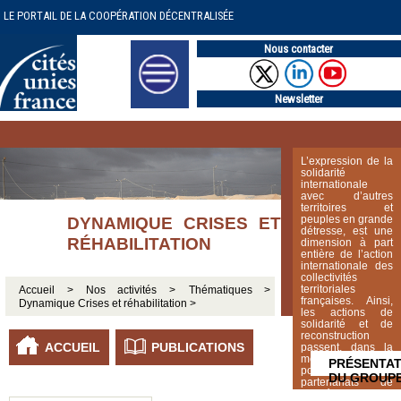
LE PORTAIL DE LA COOPÉRATION DÉCENTRALISÉE
Nous contacter
Newsletter
L’expression de la
solidarité
internationale
avec d’autres
territoires et
peuples en grande
DYNAMIQUE CRISES ET
détresse, est une
RÉHABILITATION
dimension à part
entière de l’action
internationale des
collectivités
territoriales
Accueil >
Nos activités >
Thématiques >
françaises. Ainsi,
Dynamique Crises et réhabilitation >
les actions de
solidarité et de
reconstruction
ACCUEIL
PUBLICATIONS
passent, dans la
mesure du
PRÉSENTAT
possible, par des
DU GROUP
partenariats de
coopération