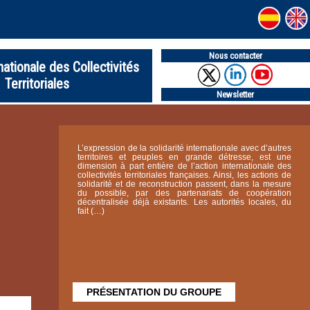
Nous contacter
nationale des Collectivités
Territoriales
Newsletter
L’expression de la solidarité internationale avec d’autres
territoires et peuples en grande détresse, est une
dimension à part entière de l’action internationale des
collectivités territoriales françaises. Ainsi, les actions de
solidarité et de reconstruction passent, dans la mesure
du possible, par des partenariats de coopération
décentralisée déjà existants. Les autorités locales, du
fait (…)
PRÉSENTATION DU GROUPE