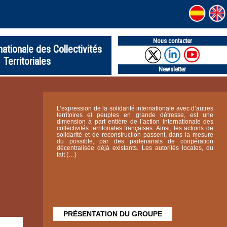
Nous contacter
nationale des Collectivités
Territoriales
Newsletter
L’expression de la solidarité internationale avec d’autres
territoires et peuples en grande détresse, est une
dimension à part entière de l’action internationale des
collectivités territoriales françaises. Ainsi, les actions de
solidarité et de reconstruction passent, dans la mesure
du possible, par des partenariats de coopération
décentralisée déjà existants. Les autorités locales, du
fait (…)
PRÉSENTATION DU GROUPE