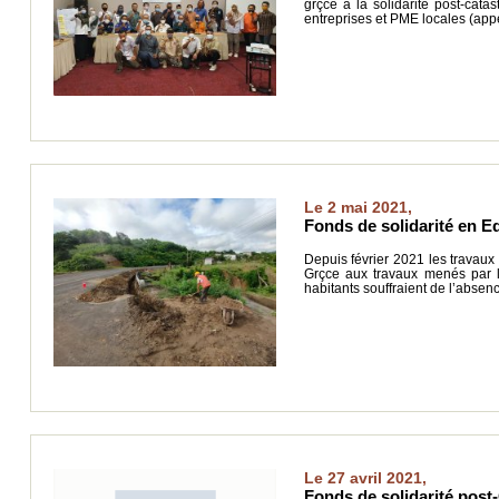
grçce à la solidarité post-cat
entreprises et PME locales (app
Le 2 mai 2021,
Fonds de solidarité en E
Depuis février 2021 les travau
Grçce aux travaux menés par l’
habitants souffraient de l’abse
Le 27 avril 2021,
Fonds de solidarité post-