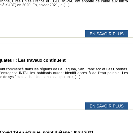
astrophe, Cités Unies France et CGLU ASPAC ont apporté de l’aide aux micro
elé KUBE) en 2020. En janvier 2021, le (…)
EN SAVOIR PLUS
quateur : Les travaux continuent
x ont commencé dans les régions de La Laguna, San Francisco et Las Coronas.
entreprise INTAL les habitants auront bientôt accès à de l’eau potable. Les
nce de système d’acheminement d’eau potable, (…)
EN SAVOIR PLUS
Covid 19 en Afrique, point d’étape : Avril 2021