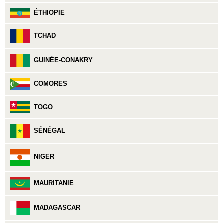
ÉTHIOPIE
TCHAD
GUINÉE-CONAKRY
COMORES
TOGO
SÉNÉGAL
NIGER
MAURITANIE
MADAGASCAR