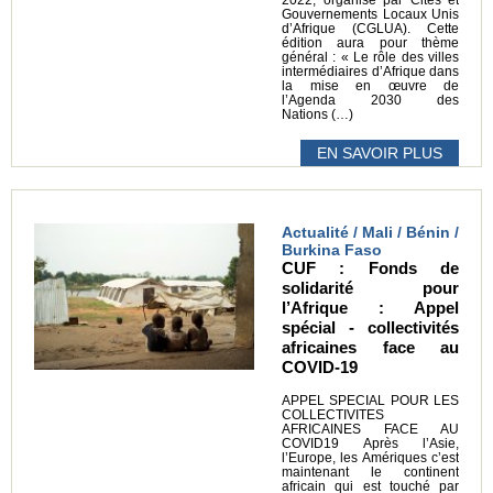
2022, organisé par Cités et
Gouvernements Locaux Unis
d’Afrique (CGLUA). Cette
édition aura pour thème
général : « Le rôle des villes
intermédiaires d’Afrique dans
la mise en œuvre de
l’Agenda 2030 des
Nations (…)
EN SAVOIR PLUS
Actualité / Mali / Bénin /
Burkina Faso
CUF : Fonds de
solidarité pour
l’Afrique : Appel
spécial - collectivités
africaines face au
COVID-19
APPEL SPECIAL POUR LES
COLLECTIVITES
AFRICAINES FACE AU
COVID19 Après l’Asie,
l’Europe, les Amériques c’est
maintenant le continent
africain qui est touché par