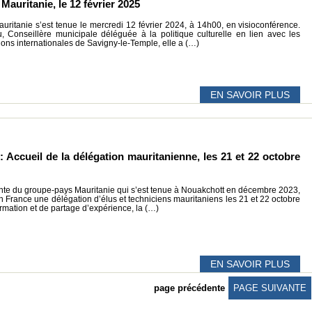
auritanie, le 12 février 2025
ritanie s’est tenue le mercredi 12 février 2024, à 14h00, en visioconférence.
Conseillère municipale déléguée à la politique culturelle en lien avec les
tions internationales de Savigny-le-Temple, elle a (…)
EN SAVOIR PLUS
 Accueil de la délégation mauritanienne, les 21 et 22 octobre
ointe du groupe-pays Mauritanie qui s’est tenue à Nouakchott en décembre 2023,
n France une délégation d’élus et techniciens mauritaniens les 21 et 22 octobre
rmation et de partage d’expérience, la (…)
EN SAVOIR PLUS
page précédente
PAGE SUIVANTE