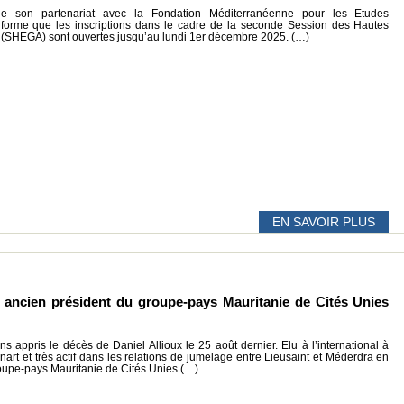
le son partenariat avec la Fondation Méditerranéenne pour les Etudes
nforme que les inscriptions dans le cadre de la seconde Session des Hautes
s (SHEGA) sont ouvertes jusqu’au lundi 1er décembre 2025. (…)
EN SAVOIR PLUS
, ancien président du groupe-pays Mauritanie de Cités Unies
 appris le décès de Daniel Allioux le 25 août dernier. Elu à l’international à
art et très actif dans les relations de jumelage entre Lieusaint et Méderdra en
groupe-pays Mauritanie de Cités Unies (…)