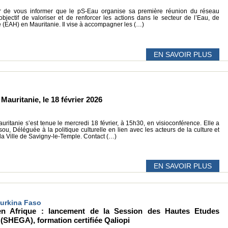
ir de vous informer que le pS-Eau organise sa première réunion du réseau
bjectif de valoriser et de renforcer les actions dans le secteur de l’Eau, de
e (EAH) en Mauritanie. Il vise à accompagner les (…)
EN SAVOIR PLUS
auritanie, le 18 février 2026
itanie s’est tenue le mercredi 18 février, à 15h30, en visioconférence. Elle a
u, Déléguée à la politique culturelle en lien avec les acteurs de la culture et
 la Ville de Savigny-le-Temple. Contact (…)
EN SAVOIR PLUS
 Burkina Faso
en Afrique : lancement de la Session des Hautes Etudes
 (SHEGA), formation certifiée Qaliopi