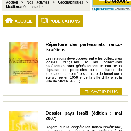
DU GROUPE
Accueil >
Nos activités >
Géographiques >
Méditerranée >
Israël >
©
OpenStreetMap
contributors
ACCUEIL
PUBLICATIONS
Répertoire des partenariats franco-
israéliens
Les relations développées entre les collectivités
locales françaises et les collectivités
israéliennes sont généralement le fruit de la
signature de protocoles ou de chartes de
jumelage. La première signature de jumelage a
été signée en 1958 entre la ville d’Haïfa et la
ville de Marseille. (…)
EN SAVOIR PLUS
Dossier pays Israël (édition : mai
2007)
Regard sur la coopération franco-israélienne,
des accords bilatéraux et multilatéraux à la