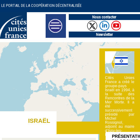
LE PORTAIL DE LA COOPÉRATION DÉCENTRALISÉE
Nous contacter
Newsletter
Cités Unies
France a créé le
groupe-pays
Israël en 1994, à
la suite des
Rencontres de la
Mer Morte. Il a
été
successivement
présidé par
Michel
ISRAËL
Rossignol,
adjoint au maire
d’Issy-les-
Moulineaux ; (…)
PRÉSENTATI