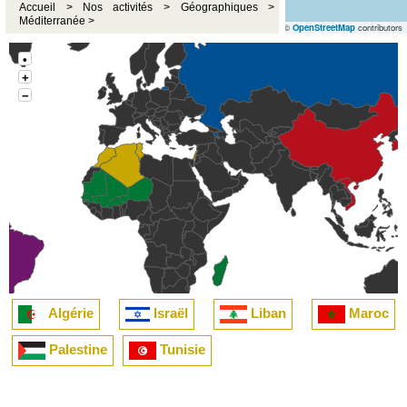
Accueil >
Nos activités >
Géographiques >
Méditerranée >
©
OpenStreetMap
contributors
•
+
−
Algérie
Israël
Liban
Maroc
Palestine
Tunisie