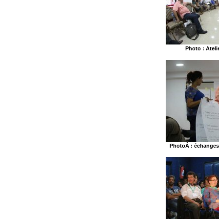
Photo : Ateli
PhotoÂ : échanges e