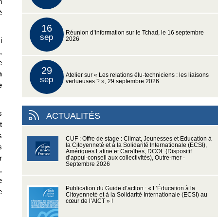
n
é
16
Réunion d’information sur le Tchad, le 16 septembre
sep
2026
i
,
e
29
n
Atelier sur « Les relations élu-techniciens : les liaisons
sep
vertueuses ? », 29 septembre 2026
e
s
ACTUALITÉS
t
s
CUF : Offre de stage : Climat, Jeunesses et Education à
la Citoyenneté et à la Solidarité Internationale (ECSI),
s
Amériques Latine et Caraïbes, DCOL (Dispositif
r
d’appui-conseil aux collectivités), Outre-mer -
Septembre 2026
,
e
Publication du Guide d’action : « L’Éducation à la
e
Citoyenneté et à la Solidarité Internationale (ECSI) au
cœur de l’AICT » !