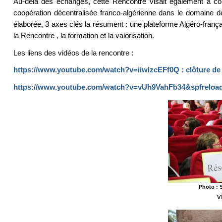
Au-delà des échanges, cette Rencontre visait également à co-c
coopération décentralisée franco-algérienne dans le domaine de
élaborée, 3 axes clés la résument : une plateforme Algéro-franç
la Rencontre , la formation et la valorisation.
Les liens des vidéos de la rencontre :
https://www.youtube.com/watch?v=iiwlzcEFf0Q : clôture de 
https://www.youtube.com/watch?v=vUh9VahFb34&spfreload=10 
Photo : 
v