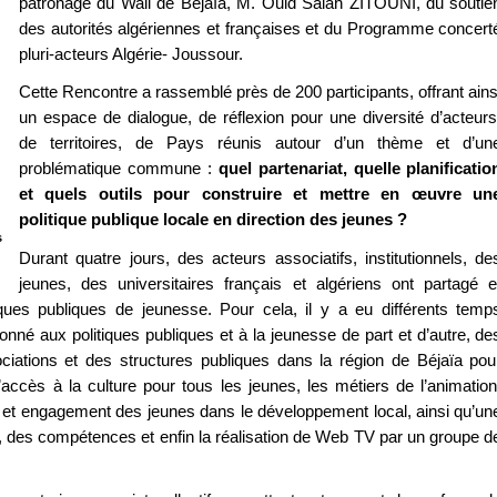
patronage du Wali de Bejaïa, M. Ould Salah ZITOUNI, du soutie
des autorités algériennes et françaises et du Programme concert
pluri-acteurs Algérie- Joussour.
Cette Rencontre a rassemblé près de 200 participants, offrant ains
un espace de dialogue, de réflexion pour une diversité d’acteurs
de territoires, de Pays réunis autour d’un thème et d’un
problématique commune :
quel partenariat, quelle planificatio
et quels outils pour construire et mettre en œuvre un
politique publique locale en direction des jeunes ?
s
Durant quatre jours, des acteurs associatifs, institutionnels, de
jeunes, des universitaires français et algériens ont partagé e
iques publiques de jeunesse. Pour cela, il y a eu différents temp
nné aux politiques publiques et à la jeunesse de part et d’autre, de
sociations et des structures publiques dans la région de Béjaïa pou
’accès à la culture pour tous les jeunes, les métiers de l’animation
tion et engagement des jeunes dans le développement local, ainsi qu’un
, des compétences et enfin la réalisation de Web TV par un groupe d