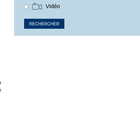
Vidéo
r
e