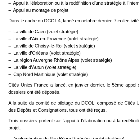
–
Appui à l’élaboration ou à la redéfinition d’une stratégie à l’inter
–
Appui au montage de projet
Dans le cadre du DCOL 4, lancé en octobre dernier, 7 collectivi
–
La ville de Caen (volet stratégie)
–
La ville d’Aix-en-Provence (volet stratégie)
–
La ville de Choisy-le-Roi (volet stratégie)
–
La ville d’Orléans (volet stratégie)
–
La région Auvergne Rhône Alpes (volet stratégie)
–
La ville d’Autun (volet stratégie)
–
Cap Nord Martinique (volet stratégie)
Cités Unies France a lancé, en janvier dernier, le 5ème appel du 
dossiers ont été déposés.
A la suite du comité de pilotage du DCOL, composé de Cités 
des Dépôts et Consignations, tous ont été reçus.
Trois dossiers portent sur l’appui à l’élaboration ou à la redéfini
projet.
–
Agglomération de Pau Béarn Pyrénées (volet stratégie)