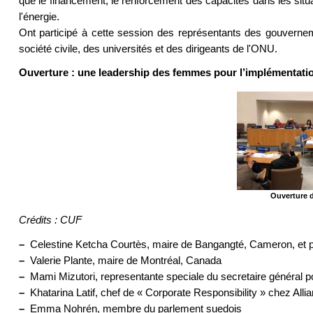
que le financement, le renforcement des capacités dans les situat
l'énergie.
Ont participé à cette session des représentants des gouverne
société civile, des universités et des dirigeants de l'ONU.
Ouverture : une leadership des femmes pour l’implémentat
Ouverture 
Crédits : CUF
–
Celestine Ketcha Courtès, maire de Bangangté, Cameron, et p
–
Valerie Plante, maire de Montréal, Canada
–
Mami Mizutori, representante speciale du secretaire général po
–
Khatarina Latif, chef de « Corporate Responsibility » chez Alli
–
Emma Nohrén, membre du parlement suedois