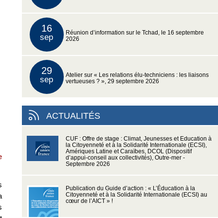
16
Réunion d’information sur le Tchad, le 16 septembre
sep
2026
29
Atelier sur « Les relations élu-techniciens : les liaisons
sep
vertueuses ? », 29 septembre 2026
ACTUALITÉS
CUF : Offre de stage : Climat, Jeunesses et Education à
la Citoyenneté et à la Solidarité Internationale (ECSI),
Amériques Latine et Caraïbes, DCOL (Dispositif
e
d’appui-conseil aux collectivités), Outre-mer -
Septembre 2026
s
Publication du Guide d’action : « L’Éducation à la
a
Citoyenneté et à la Solidarité Internationale (ECSI) au
cœur de l’AICT » !
s