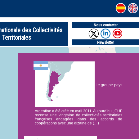
Nous contacter
nationale des Collectivités
Territoriales
Newsletter
Le groupe-pays
Argentine a été créé en avril 2011. Aujourd’hui, CUF
recense une vingtaine de collectivités territoriales
françaises engagées dans des accords de
coopérations avec une dizaine de (…)