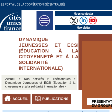
LE PORTAIL DE LA COOPÉRATION DÉCENTRALISÉE
Nous contacter
Newsletter
DYNAMIQUE
JEUNESSES ET ECSI
(ÉDUCATION À LA
CITOYENNETÉ ET À LA
SOLIDARITÉ
INTERNATIONALE)
Accueil >
Nos activités >
Thématiques >
Dynamique Jeunesses et ECSI (Éducation à la
citoyenneté et à la solidarité internationale) >
ACCUEIL
PUBLICATIONS
PRÉSENTAT
DU GROUP