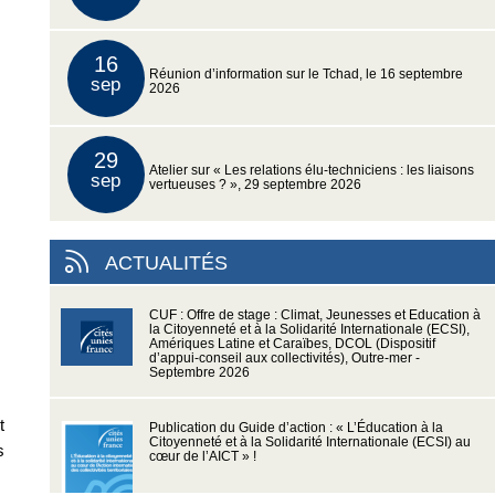
16
Réunion d’information sur le Tchad, le 16 septembre
sep
2026
29
Atelier sur « Les relations élu-techniciens : les liaisons
sep
vertueuses ? », 29 septembre 2026
ACTUALITÉS
CUF : Offre de stage : Climat, Jeunesses et Education à
la Citoyenneté et à la Solidarité Internationale (ECSI),
Amériques Latine et Caraïbes, DCOL (Dispositif
d’appui-conseil aux collectivités), Outre-mer -
Septembre 2026
t
Publication du Guide d’action : « L’Éducation à la
Citoyenneté et à la Solidarité Internationale (ECSI) au
s
cœur de l’AICT » !