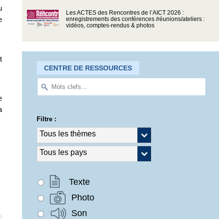
u
Les ACTES des Rencontres de l’AICT 2026 :
e
enregistrements des conférences /réunions/ateliers :
vidéos, comptes-rendus & photos
t
CENTRE DE RESSOURCES
e
a
Filtre :
Texte
Photo
Son