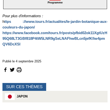
Programme
Pour plus d’informations :
h
ttps ://www.tours.fr/actualites/le-jardin-botanique-aux-
couleurs-du-japon/
https://www.facebook.com/tours.fr/posts/pfbid02ok11XgtUzH
95Q68LT3GBf818P4tW5LNR9gSeLNAFhwBLcn5jefKfiw4pm
QV6DcXSl
Publié le 4 septembre 2025
SUR CES THÈMES
JAPON