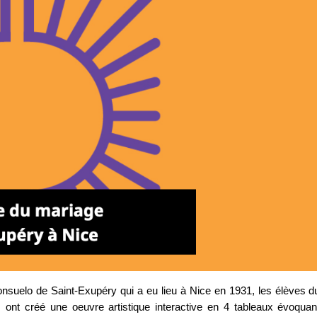
nsuelo de Saint-Exupéry qui a eu lieu à Nice en 1931, les élèves d
ont créé une oeuvre artistique interactive en 4 tableaux évoquan