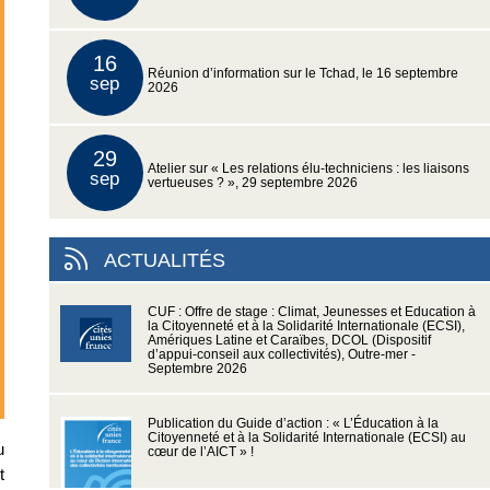
16
Réunion d’information sur le Tchad, le 16 septembre
sep
2026
29
Atelier sur « Les relations élu-techniciens : les liaisons
sep
vertueuses ? », 29 septembre 2026
ACTUALITÉS
CUF : Offre de stage : Climat, Jeunesses et Education à
la Citoyenneté et à la Solidarité Internationale (ECSI),
Amériques Latine et Caraïbes, DCOL (Dispositif
d’appui-conseil aux collectivités), Outre-mer -
Septembre 2026
Publication du Guide d’action : « L’Éducation à la
Citoyenneté et à la Solidarité Internationale (ECSI) au
u
cœur de l’AICT » !
t