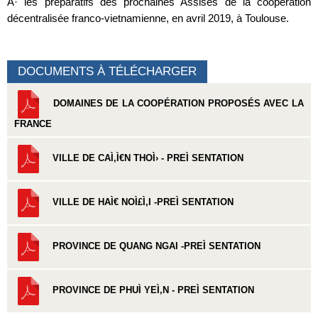
Â· les préparatifs des prochaines Assises de la coopération
décentralisée franco-vietnamienne, en avril 2019, à Toulouse.
DOCUMENTS À TÉLÉCHARGER
DOMAINES DE LA COOPÉRATION PROPOSÉS AVEC LA
FRANCE
VILLE DE CAÌ‚Ì€N THOÌ› - PREÌ SENTATION
VILLE DE HAÌ€ NOÌ£Ì‚I -PREÌ SENTATION
PROVINCE DE QUANG NGAI -PREÌ SENTATION
PROVINCE DE PHUÌ YEÌ‚N - PREÌ SENTATION