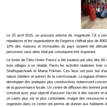
Le 25 avril 2015, un puissant séisme de magnitude 7,8 a sévèr
népalaises et les organisations de l’urgence chiffrait plus de 800
10% des maisons et immeubles du pays avaient été détrui
personnes sans abris était par conséquent très important.
Le fonds de Cités Unies France a été soutenu par plus dès 60 co
trois villages à se rétablir. Parmi les activités réalisées tro
Sindhupalchowk et Maina Pokhari. Ces lieux ont pour but d’as
nature (ateliers et autres) de la communauté. La logique d'inter
développer des pratiques plus constructives notamment concernant 
de la gouvernance locale. Un centre de diffusion des bonnes prat
construit avec pour objectif d’assurer l’accès à des savoirs et 
un cadre plus sûr et plus confortable, malgré des ressources
organisés dans ce centre ont permis de donner aux habitants des