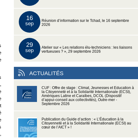
16
Réunion d’information sur le Tchad, le 16 septembre
sep
2026
29
s
Atelier sur « Les relations élu-techniciens : les liaisons
sep
vertueuses ? », 29 septembre 2026
e
e
ACTUALITÉS
s
,
CUF : Offre de stage : Climat, Jeunesses et Education à
e
la Citoyenneté et à la Solidarité Internationale (ECSI),
Amériques Latine et Caraïbes, DCOL (Dispositif
e
d’appui-conseil aux collectivités), Outre-mer -
Septembre 2026
t
é
e
Publication du Guide d’action : « L’Éducation à la
Citoyenneté et à la Solidarité Internationale (ECSI) au
s
cœur de l’AICT » !
,