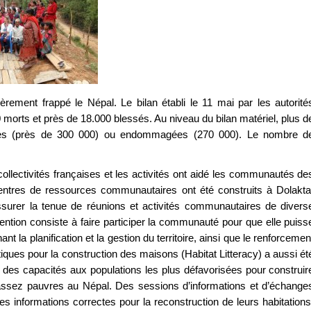
ement frappé le Népal. Le bilan établi le 11 mai par les autorité
0 morts et près de 18.000 blessés. Au niveau du bilan matériel, plus d
tes (près de 300 000) ou endommagées (270 000). Le nombre d
llectivités françaises et les activités ont aidé les communautés de
is centres de ressources communautaires ont été construits à Dolakta
surer la tenue de réunions et activités communautaires de divers
vention consiste à faire participer la communauté pour que elle puiss
la planification et la gestion du territoire, ainsi que le renforcemen
iques pour la construction des maisons (Habitat Litteracy) a aussi ét
à des capacités aux populations les plus défavorisées pour construir
 assez pauvres au Népal. Des sessions d’informations et d’échange
 informations correctes pour la reconstruction de leurs habitations