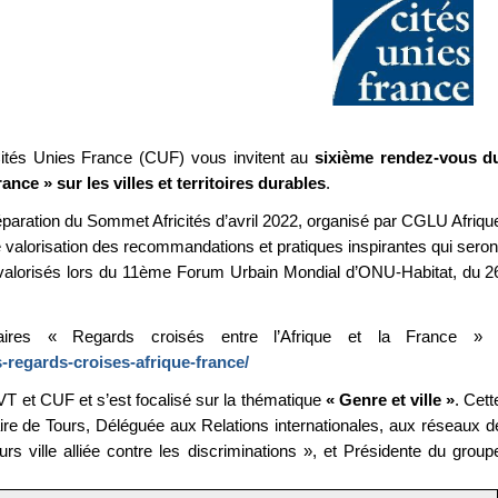
et Cités Unies France (CUF) vous invitent au
sixième rendez-vous d
nce » sur les villes et territoires durables
.
paration du Sommet Africités d’avril 2022, organisé par CGLU Afriqu
valorisation des recommandations et pratiques inspirantes qui seron
i valorisés lors du 11ème Forum Urbain Mondial d’ONU-Habitat, du 2
aires « Regards croisés entre l’Afrique et la France » 
-regards-croises-afrique-france/
T et CUF et s’est focalisé sur la thématique
« Genre et ville »
. Cett
ire de Tours, Déléguée aux Relations internationales, aux réseaux d
s ville alliée contre les discriminations », et Présidente du group