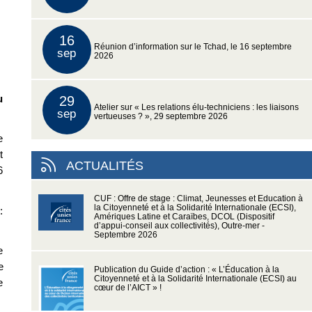
16
Réunion d’information sur le Tchad, le 16 septembre
sep
2026
u
29
Atelier sur « Les relations élu-techniciens : les liaisons
sep
vertueuses ? », 29 septembre 2026
e
t
ACTUALITÉS
6
CUF : Offre de stage : Climat, Jeunesses et Education à
la Citoyenneté et à la Solidarité Internationale (ECSI),
:
Amériques Latine et Caraïbes, DCOL (Dispositif
d’appui-conseil aux collectivités), Outre-mer -
Septembre 2026
e
e
Publication du Guide d’action : « L’Éducation à la
Citoyenneté et à la Solidarité Internationale (ECSI) au
e
cœur de l’AICT » !