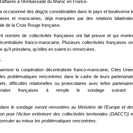
d’affaires à l’Ambassade du Maroc en France.
 a occasionné des dégçts considérables dans le pays et bouleverse l
nçaises et marocaines, déjà marquées par des relations bilatérale
le de la Croix Rouge française.
t nombre de collectivités françaises ont fait preuve et qui montr
centralisée franco-marocaine. Plusieurs collectivités françaises on
qu’il présidera, qu’elles en soient ici remerciées.
.
namiser la coopération décentralisée franco-marocaine, Cités Unie
 les problématiques rencontrées dans le cadre de leurs partenariat
s, difficultés relationelles ou protocolaires avec le/les partenaire
ritoriales françaises à remplir le sondage suivant 
dans le sondage seront remontées au Ministère de l’Europe et de
pour l’Action extérieure des collectivités territoriales (DAECT)) e
ormuler au mieux les problématiques rencontrées.