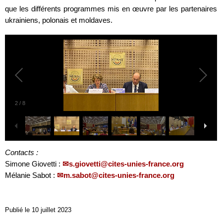
que les différents programmes mis en œuvre par les partenaires
ukrainiens, polonais et moldaves.
2
/
8
Contacts :
Simone Giovetti :
s.giovetti@cites-unies-france.org
Mélanie Sabot :
m.sabot@cites-unies-france.org
Publié le 10 juillet 2023