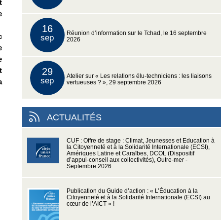
t
e
16
Réunion d’information sur le Tchad, le 16 septembre
c
sep
2026
e
e
t
29
Atelier sur « Les relations élu-techniciens : les liaisons
sep
a
vertueuses ? », 29 septembre 2026
ACTUALITÉS
CUF : Offre de stage : Climat, Jeunesses et Education à
la Citoyenneté et à la Solidarité Internationale (ECSI),
Amériques Latine et Caraïbes, DCOL (Dispositif
d’appui-conseil aux collectivités), Outre-mer -
Septembre 2026
Publication du Guide d’action : « L’Éducation à la
Citoyenneté et à la Solidarité Internationale (ECSI) au
cœur de l’AICT » !