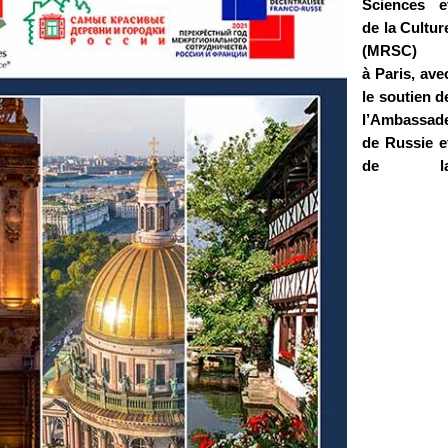
Sciences e
de la Cultur
(MRSC)
à Paris, ave
le soutien d
l’Ambassad
de Russie e
de l