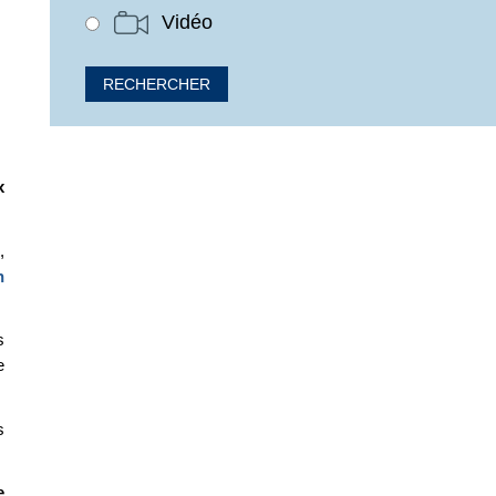
Vidéo
x
o
,
n
s
e
s
e