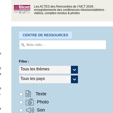
Les ACTES des Rencontres de l’AICT 2026 :
enregistrements des conférences /réunions/ateliers :
vidéos, comptes-rendus & photos
CENTRE DE RESSOURCES
e
Filtre :
e
n
n
Texte
-
Photo
r
Son