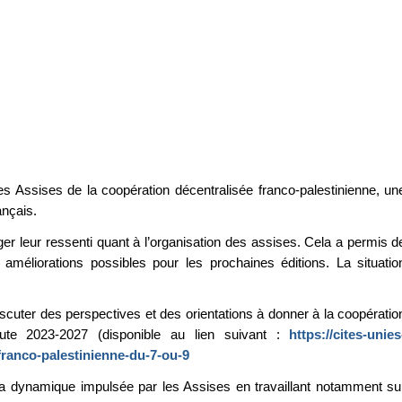
es Assises de la coopération décentralisée franco-palestinienne, un
ançais.
er leur ressenti quant à l’organisation des assises. Cela a permis d
 améliorations possibles pour les prochaines éditions. La situatio
scuter des perspectives et des orientations à donner à la coopératio
route 2023-2027 (disponible au lien suivant :
https://cites-unies
franco-palestinienne-du-7-ou-9
e la dynamique impulsée par les Assises en travaillant notamment su