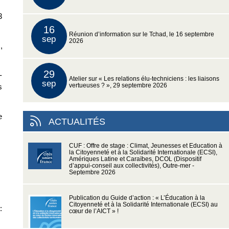
3
16
Réunion d’information sur le Tchad, le 16 septembre
sep
2026
t
,
29
-
Atelier sur « Les relations élu-techniciens : les liaisons
sep
vertueuses ? », 29 septembre 2026
s
e
ACTUALITÉS
CUF : Offre de stage : Climat, Jeunesses et Education à
la Citoyenneté et à la Solidarité Internationale (ECSI),
Amériques Latine et Caraïbes, DCOL (Dispositif
d’appui-conseil aux collectivités), Outre-mer -
Septembre 2026
Publication du Guide d’action : « L’Éducation à la
Citoyenneté et à la Solidarité Internationale (ECSI) au
:
cœur de l’AICT » !