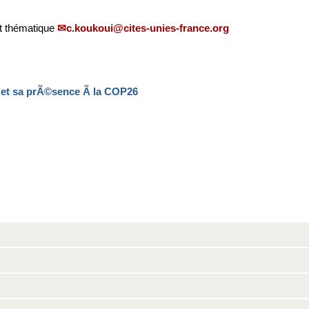
et thématique
c.koukoui@cites-unies-france.org
e et sa prÃ©sence Ã la COP26