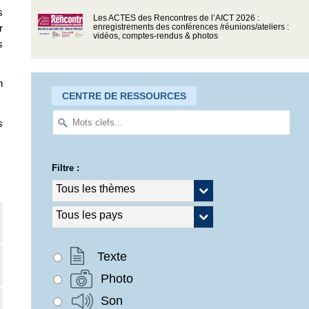
s
Les ACTES des Rencontres de l’AICT 2026 :
r
enregistrements des conférences /réunions/ateliers :
vidéos, comptes-rendus & photos
s
n
CENTRE DE RESSOURCES
s
Filtre :
Texte
Photo
Son