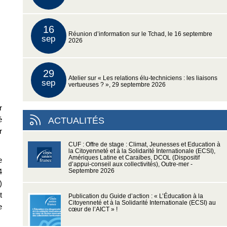
16
Réunion d’information sur le Tchad, le 16 septembre
sep
2026
29
Atelier sur « Les relations élu-techniciens : les liaisons
sep
vertueuses ? », 29 septembre 2026
r
é
ACTUALITÉS
r
CUF : Offre de stage : Climat, Jeunesses et Education à
la Citoyenneté et à la Solidarité Internationale (ECSI),
Amériques Latine et Caraïbes, DCOL (Dispositif
e
d’appui-conseil aux collectivités), Outre-mer -
4
Septembre 2026
)
t
Publication du Guide d’action : « L’Éducation à la
Citoyenneté et à la Solidarité Internationale (ECSI) au
e
cœur de l’AICT » !