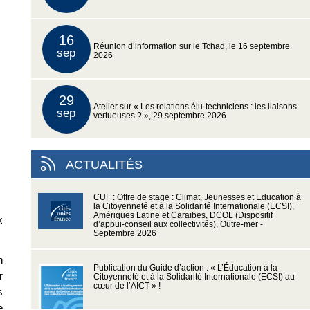
16
Réunion d’information sur le Tchad, le 16 septembre
sep
2026
29
Atelier sur « Les relations élu-techniciens : les liaisons
sep
vertueuses ? », 29 septembre 2026
ACTUALITÉS
CUF : Offre de stage : Climat, Jeunesses et Education à
la Citoyenneté et à la Solidarité Internationale (ECSI),
Amériques Latine et Caraïbes, DCOL (Dispositif
x
d’appui-conseil aux collectivités), Outre-mer -
Septembre 2026
n
Publication du Guide d’action : « L’Éducation à la
r
Citoyenneté et à la Solidarité Internationale (ECSI) au
cœur de l’AICT » !
s
e