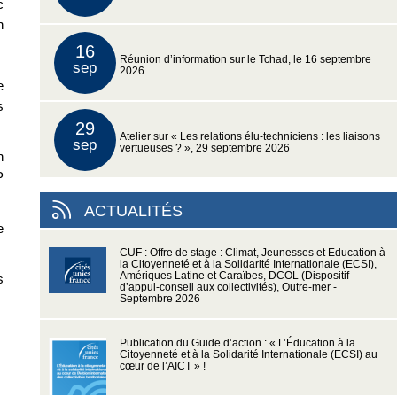
c
n
16
Réunion d’information sur le Tchad, le 16 septembre
sep
2026
e
s
29
Atelier sur « Les relations élu-techniciens : les liaisons
sep
vertueuses ? », 29 septembre 2026
n
P
ACTUALITÉS
e
CUF : Offre de stage : Climat, Jeunesses et Education à
la Citoyenneté et à la Solidarité Internationale (ECSI),
Amériques Latine et Caraïbes, DCOL (Dispositif
s
d’appui-conseil aux collectivités), Outre-mer -
Septembre 2026
Publication du Guide d’action : « L’Éducation à la
Citoyenneté et à la Solidarité Internationale (ECSI) au
cœur de l’AICT » !