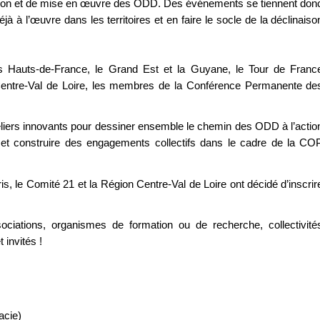
iation et de mise en œuvre des ODD. Des événements se tiennent don
à à l’œuvre dans les territoires et en faire le socle de la déclinaiso
es Hauts-de-France, le Grand Est et la Guyane, le Tour de Franc
n Centre-Val de Loire, les membres de la Conférence Permanente de
’ateliers innovants pour dessiner ensemble le chemin des ODD à l’actio
 et construire des engagements collectifs dans le cadre de la CO
s, le Comité 21 et la Région Centre-Val de Loire ont décidé d’inscrir
ciations, organismes de formation ou de recherche, collectivité
 invités !
acie)