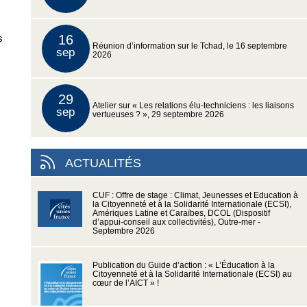
s
16
Réunion d’information sur le Tchad, le 16 septembre
sep
2026
29
Atelier sur « Les relations élu-techniciens : les liaisons
sep
vertueuses ? », 29 septembre 2026
ACTUALITÉS
CUF : Offre de stage : Climat, Jeunesses et Education à
la Citoyenneté et à la Solidarité Internationale (ECSI),
Amériques Latine et Caraïbes, DCOL (Dispositif
d’appui-conseil aux collectivités), Outre-mer -
Septembre 2026
Publication du Guide d’action : « L’Éducation à la
Citoyenneté et à la Solidarité Internationale (ECSI) au
cœur de l’AICT » !