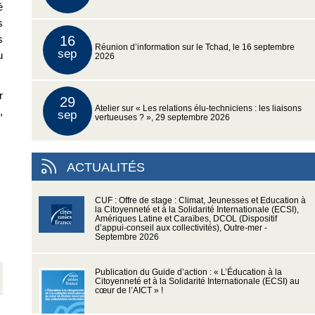
é
s
s
16
Réunion d’information sur le Tchad, le 16 septembre
sep
u
2026
r
29
Atelier sur « Les relations élu-techniciens : les liaisons
,
sep
vertueuses ? », 29 septembre 2026
ACTUALITÉS
CUF : Offre de stage : Climat, Jeunesses et Education à
la Citoyenneté et à la Solidarité Internationale (ECSI),
Amériques Latine et Caraïbes, DCOL (Dispositif
d’appui-conseil aux collectivités), Outre-mer -
Septembre 2026
Publication du Guide d’action : « L’Éducation à la
Citoyenneté et à la Solidarité Internationale (ECSI) au
cœur de l’AICT » !