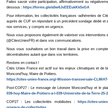
Faites savoir votre participation, affirmativement ou négativem
dessous :
https://forms.gle/a5w6JsEEEukKk5xGA
Pour information, les collectivités françaises -adhérentes de C
auprès de CUF en répondant à un précédent sondage dédié et ava
nos services, y compris en urgence.
Nous vous proposons également de valoriser vos interventions 
(@CitesUniesFR) et dans vos communications.
Nous vous souhaitons un bon travail dans la prise en compte 
décentralisées autant que dans vos territoires.
Restons en contact !
Cités Unies France est actif sur les enjeux climatiques et de b
Moncond’huy, Maire de Poitiers.
https://cites-unies-france.org/-Mission-transversale-CLIMAT
Post-COP27 : Le message de Léonore Moncond’huy et le pla
039-huy-Maire-de-Poitiers-a-l-039-Universite-de-la-Terre-25-
COP27 : Les collectivités mobilisées :
https://cites-unie
reseaux-de-collectivites