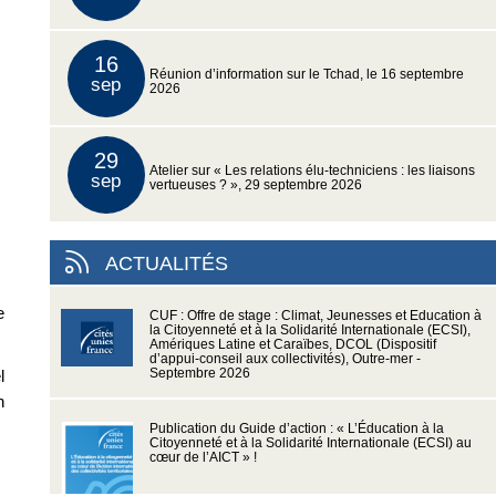
16
Réunion d’information sur le Tchad, le 16 septembre
sep
2026
29
Atelier sur « Les relations élu-techniciens : les liaisons
sep
vertueuses ? », 29 septembre 2026
ACTUALITÉS
e
CUF : Offre de stage : Climat, Jeunesses et Education à
la Citoyenneté et à la Solidarité Internationale (ECSI),
Amériques Latine et Caraïbes, DCOL (Dispositif
d’appui-conseil aux collectivités), Outre-mer -
Septembre 2026
l
n
Publication du Guide d’action : « L’Éducation à la
Citoyenneté et à la Solidarité Internationale (ECSI) au
cœur de l’AICT » !