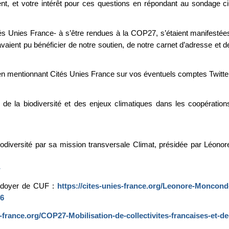
ent, et votre intérêt pour ces questions en répondant au sondage ci
ités Unies France- à s’être rendues à la COP27, s’étaient manifestée
ient pu bénéficier de notre soutien, de notre carnet d’adresse et d
en mentionnant Cités Unies France sur vos éventuels comptes Twitte
de la biodiversité et des enjeux climatiques dans les coopération
iodiversité par sa mission transversale Climat, présidée par Léonor
-
idoyer de CUF :
https://cites-unies-france.org/Leonore-Moncond
26
s-france.org/COP27-Mobilisation-de-collectivites-francaises-et-de