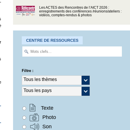
-
Les ACTES des Rencontres de l’AICT 2026 :
enregistrements des conférences /réunions/ateliers :
vidéos, comptes-rendus & photos
s
e
CENTRE DE RESSOURCES
r
s
Filtre :
e
-
Texte
Photo
-
Son