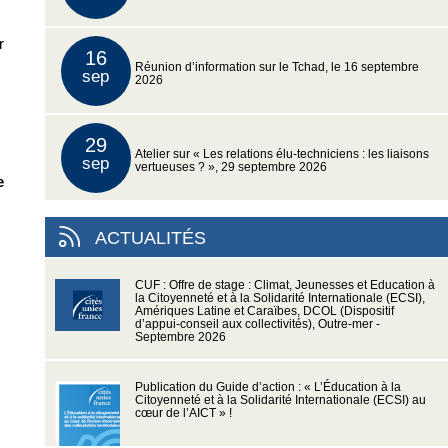
r
16
Réunion d’information sur le Tchad, le 16 septembre
sep
2026
29
Atelier sur « Les relations élu-techniciens : les liaisons
sep
vertueuses ? », 29 septembre 2026
e
ACTUALITÉS
CUF : Offre de stage : Climat, Jeunesses et Education à
la Citoyenneté et à la Solidarité Internationale (ECSI),
Amériques Latine et Caraïbes, DCOL (Dispositif
d’appui-conseil aux collectivités), Outre-mer -
Septembre 2026
Publication du Guide d’action : « L’Éducation à la
Citoyenneté et à la Solidarité Internationale (ECSI) au
cœur de l’AICT » !