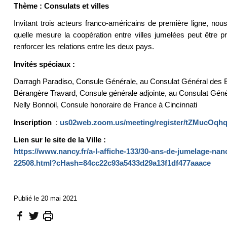
Thème : Consulats et villes
Invitant trois acteurs franco-américains de première ligne, nou
quelle mesure la coopération entre villes jumelées peut être pr
renforcer les relations entre les deux pays.
Invités spéciaux :
Darragh Paradiso, Consule Générale, au Consulat Général des E
Bérangère Travard, Consule générale adjointe, au Consulat Gén
Nelly Bonnoil, Consule honoraire de France à Cincinnati
Inscription
:
us02web.zoom.us/meeting/register/tZMucOq
Lien sur le site de la Ville :
https://www.nancy.fr/a-l-affiche-133/30-ans-de-jumelage-nan
22508.html?cHash=84cc22c93a5433d29a13f1df477aaace
Publié le 20 mai 2021