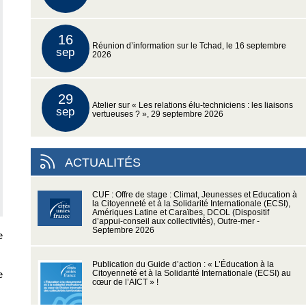
16
Réunion d’information sur le Tchad, le 16 septembre
sep
2026
29
Atelier sur « Les relations élu-techniciens : les liaisons
sep
vertueuses ? », 29 septembre 2026
ACTUALITÉS
CUF : Offre de stage : Climat, Jeunesses et Education à
la Citoyenneté et à la Solidarité Internationale (ECSI),
Amériques Latine et Caraïbes, DCOL (Dispositif
d’appui-conseil aux collectivités), Outre-mer -
Septembre 2026
e
Publication du Guide d’action : « L’Éducation à la
e
Citoyenneté et à la Solidarité Internationale (ECSI) au
cœur de l’AICT » !