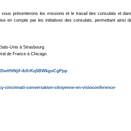
s vous présenterons les missions et le travail des consulats et dan
ise en compte par les initiatives des consulats, permettant ainsi d
tats-Unis à Strasbourg
éral de France à Chicago
hqDwtHtNjif-ibXrKq5BWkguCgPpp
cy-cincinnati-conversation-citoyenne-en-visioconference-