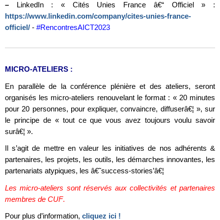
–
LinkedIn : « Cités Unies France â€“ Officiel » :
https://www.linkedin.com/company/cites-unies-france-
officiel/
-
#RencontresAICT2023
MICRO-ATELIERS :
En parallèle de la conférence plénière et des ateliers, seront
organisés les micro-ateliers renouvelant le format : « 20 minutes
pour 20 personnes, pour expliquer, convaincre, diffuserâ€¦ », sur
le principe de « tout ce que vous avez toujours voulu savoir
surâ€¦ ».
Il s’agit de mettre en valeur les initiatives de nos adhérents &
partenaires, les projets, les outils, les démarches innovantes, les
partenariats atypiques, les â€˜success-stories’â€¦
Les micro-ateliers sont réservés aux collectivités et partenaires
membres de CUF
.
Pour plus d’information,
cliquez ici !