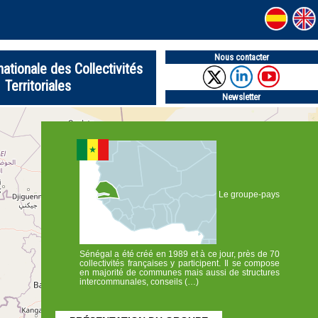
Nous contacter
nationale des Collectivités
Territoriales
Newsletter
Le groupe-pays
Sénégal a été créé en 1989 et à ce jour, près de 70
collectivités françaises y participent. Il se compose
en majorité de communes mais aussi de structures
intercommunales, conseils (…)