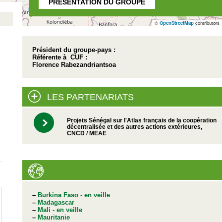
PRÉSENTATION DU GROUPE
©
OpenStreetMap
contributors
Président du groupe-pays :
Référente à CUF :
Florence Rabezandriantsoa
LES PARTENARIATS
Projets Sénégal sur l'Atlas français de la coopération
décentralisée et des autres actions extérieures,
CNCD / MEAE
–
Burkina Faso - en veille
–
Madagascar
–
Mali - en veille
–
Mauritanie