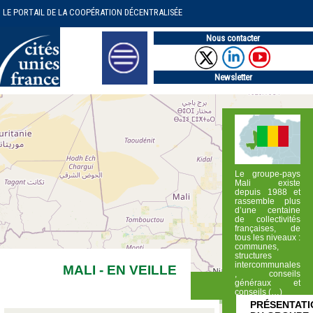
LE PORTAIL DE LA COOPÉRATION DÉCENTRALISÉE
Nous contacter
Newsletter
Le groupe-pays
Mali existe
depuis 1988 et
rassemble plus
d’une centaine
de collectivités
françaises, de
tous les niveaux :
communes,
structures
intercommunales
MALI - EN VEILLE
, conseils
généraux et
conseils (…)
PRÉSENTATI