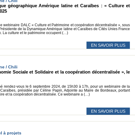
ne / Chili
ue géographique Amérique latine et Caraïbes : « Culture et
2025
 le webinaire DALC « Culture et Patrimoine et coopération décentralisée », sous
 Présidente de la Dynamique Amérique latine et Caraïbes de Cités Unies France
x. La culture et le patrimoine occupent (…)
EN SAVOIR PLUS
ne / Chili
mie Sociale et Solidaire et la coopération décentralisée », le
é rendez-vous le 6 septembre 2024, de 15h30 à 17h, pour un webinaire de la
araïbes, présidée par Céline Papin, Adjointe au Maire de Bordeaux, portant
ire et la coopération décentralisée. Ce webinaire a (…)
EN SAVOIR PLUS
l à projets