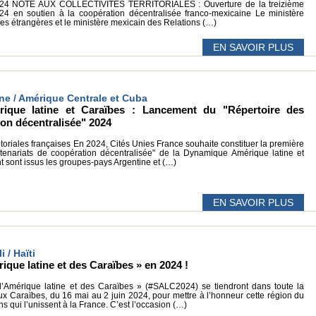
2024 NOTE AUX COLLECTIVITÉS TERRITORIALES : Ouverture de la treizième
024 en soutien à la coopération décentralisée franco-mexicaine Le ministère
ires étrangères et le ministère mexicain des Relations (…)
EN SAVOIR PLUS
tine / Amérique Centrale et Cuba
que latine et Caraïbes : Lancement du "Répertoire des
ion décentralisée" 2024
erritoriales françaises En 2024, Cités Unies France souhaite constituer la première
tenariats de coopération décentralisée" de la Dynamique Amérique latine et
 sont issus les groupes-pays Argentine et (…)
EN SAVOIR PLUS
i / Haïti
ique latine et des Caraïbes » en 2024 !
Amérique latine et des Caraïbes » (#SALC2024) se tiendront dans toute la
ux Caraïbes, du 16 mai au 2 juin 2024, pour mettre à l’honneur cette région du
s qui l’unissent à la France. C’est l’occasion (…)