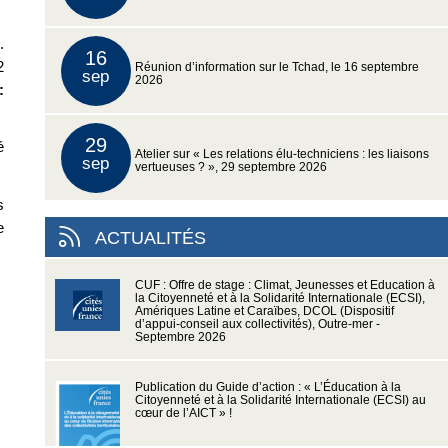
.
16
2
Réunion d’information sur le Tchad, le 16 septembre
sep
2026
:
29
é
Atelier sur « Les relations élu-techniciens : les liaisons
sep
vertueuses ? », 29 septembre 2026
s
e
ACTUALITÉS
CUF : Offre de stage : Climat, Jeunesses et Education à
la Citoyenneté et à la Solidarité Internationale (ECSI),
Amériques Latine et Caraïbes, DCOL (Dispositif
d’appui-conseil aux collectivités), Outre-mer -
Septembre 2026
Publication du Guide d’action : « L’Éducation à la
Citoyenneté et à la Solidarité Internationale (ECSI) au
cœur de l’AICT » !