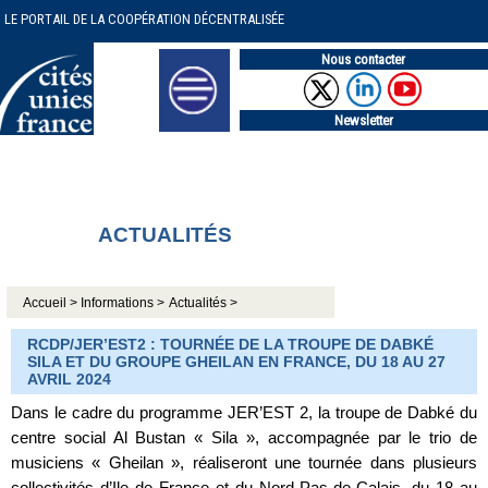
LE PORTAIL DE LA COOPÉRATION DÉCENTRALISÉE
Nous contacter
Newsletter
ACTUALITÉS
Accueil >
Informations >
Actualités >
RCDP/JER’EST2 : TOURNÉE DE LA TROUPE DE DABKÉ
SILA ET DU GROUPE GHEILAN EN FRANCE, DU 18 AU 27
AVRIL 2024
Dans le cadre du programme JER’EST 2, la troupe de Dabké du
centre social Al Bustan « Sila », accompagnée par le trio de
musiciens « Gheilan », réaliseront une tournée dans plusieurs
collectivités d’Ile de France et du Nord-Pas-de-Calais, du 18 au