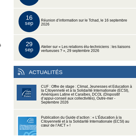
16
Réunion d’information sur le Tchad, le 16 septembre
sep
2026
29
s
Atelier sur « Les relations élu-techniciens : les liaisons
sep
vertueuses ? », 29 septembre 2026
ACTUALITÉS
CUF : Offre de stage : Climat, Jeunesses et Education à
la Citoyenneté et à la Solidarité Internationale (ECSI),
Amériques Latine et Caraïbes, DCOL (Dispositif
d’appui-conseil aux collectivités), Outre-mer -
Septembre 2026
Publication du Guide d’action : « L’Éducation à la
Citoyenneté et à la Solidarité Internationale (ECSI) au
cœur de l’AICT » !