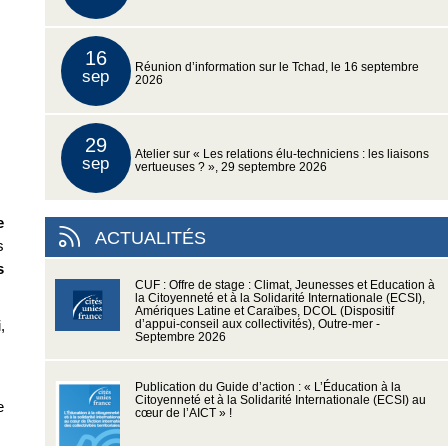
16
Réunion d’information sur le Tchad, le 16 septembre
sep
2026
29
Atelier sur « Les relations élu-techniciens : les liaisons
sep
vertueuses ? », 29 septembre 2026
e
ACTUALITÉS
s
s
CUF : Offre de stage : Climat, Jeunesses et Education à
la Citoyenneté et à la Solidarité Internationale (ECSI),
Amériques Latine et Caraïbes, DCOL (Dispositif
,
d’appui-conseil aux collectivités), Outre-mer -
Septembre 2026
Publication du Guide d’action : « L’Éducation à la
Citoyenneté et à la Solidarité Internationale (ECSI) au
e
cœur de l’AICT » !