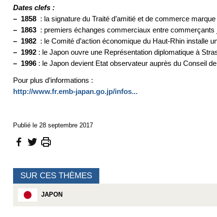
Dates clefs :
–
1858
: la signature du Traité d’amitié et de commerce marque 
–
1863
: premiers échanges commerciaux entre commerçants jap
–
1982
: le Comité d’action économique du Haut-Rhin installe 
–
1992
: le Japon ouvre une Représentation diplomatique à Stra
–
1996
: le Japon devient Etat observateur auprès du Conseil de
Pour plus d’informations :
http://www.fr.emb-japan.go.jp/infos...
Publié le 28 septembre 2017
SUR CES THÈMES
JAPON