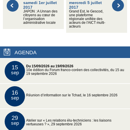
samedi 1er juillet
mercredi 5 juillet
2017
2017
JAPON : A Unnan des
Grand Est, le Gescod,
citoyens au cœur de
une plateforme
l’organisation
régionale unifiée des
administrative locale
acteurs de l'AICT multi-
acteurs
AGENDA
15
Du 15/09/2026 au 19/09/2026
10e édition du Forum franco-coréen des collectivités, du 15 au
sep
19 septembre 2026
16
Réunion d’information sur le Tchad, le 16 septembre 2026
sep
29
Atelier sur « Les relations élu-techniciens : les liaisons
sep
vertueuses ? », 29 septembre 2026