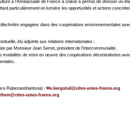
iculture à l’Ambassade de France à Dakar a permis de dresser un éta
ant particulièrement en lumière les opportunités et actions concrète
collectivités engagées dans des coopérations environnementales ave
elle, élu adjointe aux relations internationales ;
par Monsieur Jean Serret, président de l’intercommunalité.
les modalités de mise en œuvre des coopérations décentralisées ave
entales.
ence Rabezandriantsoa) :
e.kergutuil@cites-unies-france.org
othem@cites-unies-france.org