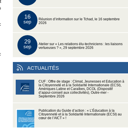
t
s
16
Réunion d’information sur le Tchad, le 16 septembre
sep
2026
c
29
Atelier sur « Les relations élu-techniciens : les liaisons
sep
vertueuses ? », 29 septembre 2026
c
ACTUALITÉS
CUF : Offre de stage : Climat, Jeunesses et Education à
la Citoyenneté et à la Solidarité Internationale (ECSI),
Amériques Latine et Caraïbes, DCOL (Dispositif
d’appui-conseil aux collectivités), Outre-mer -
Septembre 2026
Publication du Guide d’action : « L’Éducation à la
Citoyenneté et à la Solidarité Internationale (ECSI) au
cœur de l’AICT » !