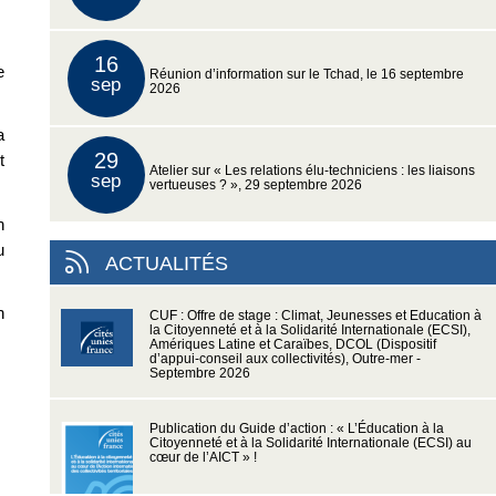
16
e
Réunion d’information sur le Tchad, le 16 septembre
sep
2026
a
29
t
Atelier sur « Les relations élu-techniciens : les liaisons
sep
vertueuses ? », 29 septembre 2026
n
u
ACTUALITÉS
n
CUF : Offre de stage : Climat, Jeunesses et Education à
la Citoyenneté et à la Solidarité Internationale (ECSI),
Amériques Latine et Caraïbes, DCOL (Dispositif
d’appui-conseil aux collectivités), Outre-mer -
Septembre 2026
Publication du Guide d’action : « L’Éducation à la
Citoyenneté et à la Solidarité Internationale (ECSI) au
cœur de l’AICT » !