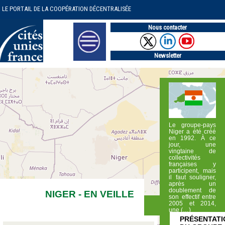
LE PORTAIL DE LA COOPÉRATION DÉCENTRALISÉE
Nous contacter
Newsletter
Le groupe-pays
Niger a été créé
en 1992. À ce
jour, une
vingtaine de
collectivités
françaises y
participent, mais
il faut souligner,
après un
doublement de
NIGER - EN VEILLE
son effectif entre
2005 et 2014,
une (…)
PRÉSENTATI