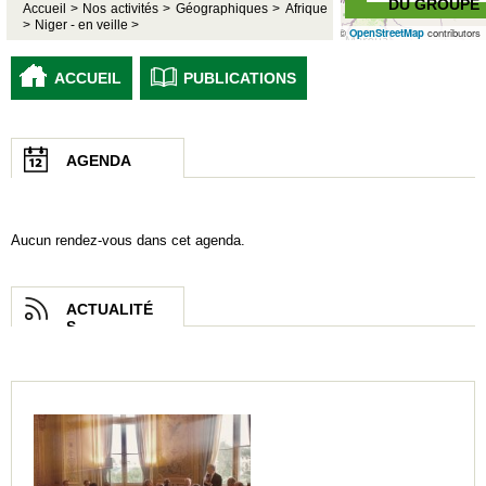
DU GROUPE
Accueil >
Nos activités >
Géographiques >
Afrique
>
Niger - en veille >
©
OpenStreetMap
contributors
ACCUEIL
PUBLICATIONS
AGENDA
Aucun rendez-vous dans cet agenda.
ACTUALITÉ
S