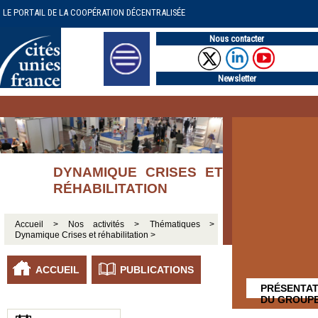
LE PORTAIL DE LA COOPÉRATION DÉCENTRALISÉE
Nous contacter
Newsletter
DYNAMIQUE CRISES ET
RÉHABILITATION
Accueil >
Nos activités >
Thématiques >
Dynamique Crises et réhabilitation >
ACCUEIL
PUBLICATIONS
PRÉSENTAT
DU GROUP