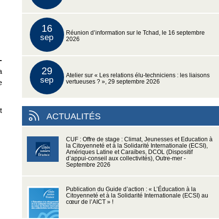
16
Réunion d’information sur le Tchad, le 16 septembre
sep
2026
-
29
a
Atelier sur « Les relations élu-techniciens : les liaisons
sep
e
vertueuses ? », 29 septembre 2026
t
ACTUALITÉS
CUF : Offre de stage : Climat, Jeunesses et Education à
la Citoyenneté et à la Solidarité Internationale (ECSI),
Amériques Latine et Caraïbes, DCOL (Dispositif
d’appui-conseil aux collectivités), Outre-mer -
Septembre 2026
Publication du Guide d’action : « L’Éducation à la
Citoyenneté et à la Solidarité Internationale (ECSI) au
cœur de l’AICT » !