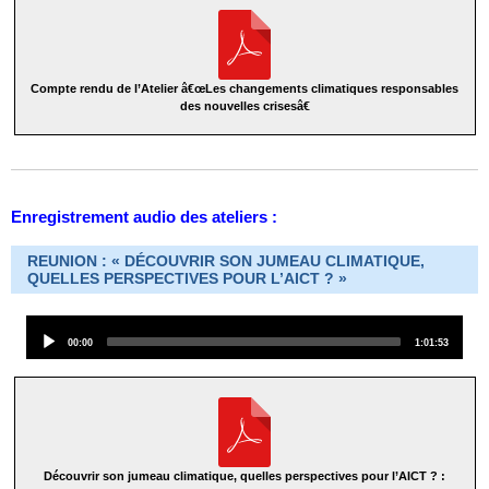
Compte rendu de l’Atelier â€œLes changements climatiques responsables
des nouvelles crisesâ€
Enregistrement audio des ateliers :
REUNION : « DÉCOUVRIR SON JUMEAU CLIMATIQUE,
QUELLES PERSPECTIVES POUR L’AICT ? »
Audio
Current
Total
00:00
1:01:53
Player
time
duration
Découvrir son jumeau climatique, quelles perspectives pour l’AICT ? :