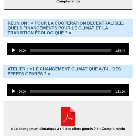
Compte-rendu
REUNION : « POUR LA COOPÉRATION DÉCENTRALISÉE,
QUELS FINANCEMENTS POUR LE CLIMAT ET LA
TRANSITION ÉCOLOGIQUE ? »
Audio
Current
Total
00:00
1:15:44
Player
time
duration
ATELIER : « LE CHANGEMENT CLIMATIQUE A-T-IL DES
EFFETS GENRÉS ? »
Audio
Current
Total
00:00
1:31:50
Player
time
duration
« Le changement climatique a-t-il des effets genrés ? » : Compte-rendu