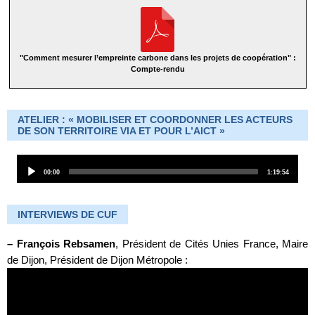
"Comment mesurer l’empreinte carbone dans les projets de coopération" :
Compte-rendu
ATELIER : « MOBILISER ET COORDONNER LES ACTEURS
DE SON TERRITOIRE VIA ET POUR L’AICT »
Audio
Current
Total
00:00
1:19:54
Player
time
duration
INTERVIEWS DE CUF
–
François Rebsamen
, Président de Cités Unies France, Maire
de Dijon, Président de Dijon Métropole :