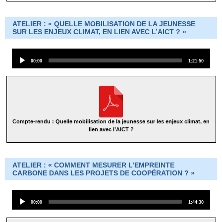
ATELIER : « QUELLE MOBILISATION DE LA JEUNESSE
SUR LES ENJEUX CLIMAT, EN LIEN AVEC L’AICT ? »
Audio
Current
Total
00:00
1:21:50
Player
time
duration
Compte-rendu : Quelle mobilisation de la jeunesse sur les enjeux climat, en
lien avec l’AICT ?
ATELIER : « COMMENT MESURER L’EMPREINTE
CARBONE DANS LES PROJETS DE COOPÉRATION ? »
Audio
Current
Total
00:00
1:44:30
Player
time
duration