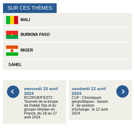
SUR CES THÈMES
MALI
BURKINA FASO
NIGER
SAHEL
mercredi 10 avril
vendredi 12 avril
2024
2024
RCDP/JER’EST2 :
CUF : Chroniques
Tournée de la troupe
géopolitiques : Saison
de Dabké Sila et du
4 : 6e session
groupe Gheilan en
d’échange : le 12 avril
France, du 18 au 27
2024
avril 2024