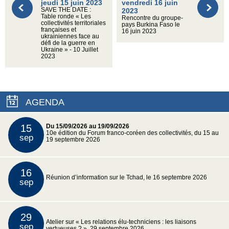
jeudi 15 juin 2023
vendredi 16 juin
SAVE THE DATE :
2023
Table ronde « Les
Rencontre du groupe-
collectivités territoriales
pays Burkina Faso le
françaises et
16 juin 2023
ukrainiennes face au
défi de la guerre en
Ukraine » - 10 Juillet
2023
AGENDA
15
Du 15/09/2026 au 19/09/2026
10e édition du Forum franco-coréen des collectivités, du 15 au
sep
19 septembre 2026
16
Réunion d’information sur le Tchad, le 16 septembre 2026
sep
29
Atelier sur « Les relations élu-techniciens : les liaisons
sep
vertueuses ? », 29 septembre 2026