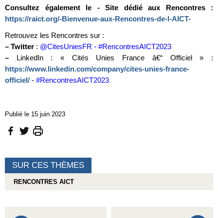
Consultez également le
- Site dédié aux Rencontres :
https://raict.org/-Bienvenue-aux-Rencontres-de-l-AICT-
Retrouvez les Rencontres sur :
–
Twitter
:
@CitesUniesFR - #RencontresAICT2023
–
LinkedIn : « Cités Unies France â€“ Officiel » :
https://www.linkedin.com/company/cites-unies-france-
officiel/
-
#RencontresAICT2023
Publié le 15 juin 2023
SUR CES THÈMES
RENCONTRES AICT